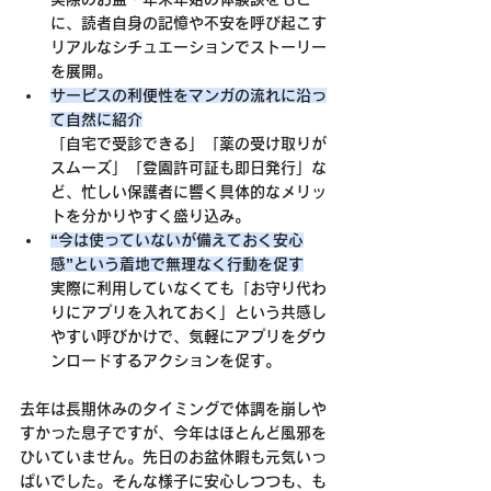
に、読者自身の記憶や不安を呼び起こす
リアルなシチュエーションでストーリー
を展開。
サービスの利便性をマンガの流れに沿っ
て自然に紹介
「自宅で受診できる」「薬の受け取りが
スムーズ」「登園許可証も即日発行」な
ど、忙しい保護者に響く具体的なメリッ
トを分かりやすく盛り込み。
“今は使っていないが備えておく安心
感”という着地で無理なく行動を促す
実際に利用していなくても「お守り代わ
りにアプリを入れておく」という共感し
やすい呼びかけで、気軽にアプリをダウ
ンロードするアクションを促す。
去年は長期休みのタイミングで体調を崩しや
すかった息子ですが、今年はほとんど風邪を
ひいていません。先日のお盆休暇も元気いっ
ぱいでした。そんな様子に安心しつつも、も