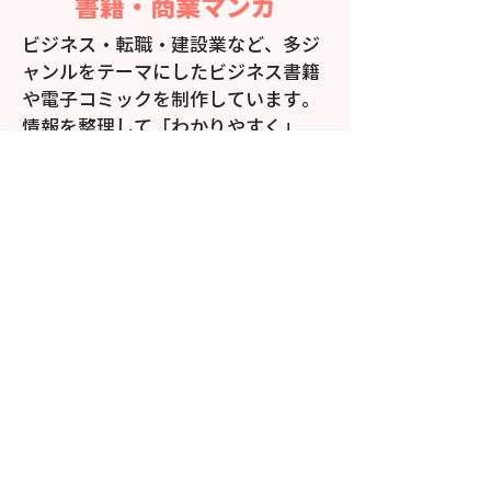
書籍・商業マンガ
ビジネス・転職・建設業など、多ジ
ャンルをテーマにしたビジネス書籍
や電子コミックを制作しています。
情報を整理して「わかりやすく」
「楽しく読める」構成づくりを大切
にしています。
詳しくはコチラ
制作実績
【PRマンガ】ロート製薬『メン
ソレータム ハンドベール リッ
チバリア』